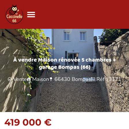
Annonces immobilières
À vendre Maison rénovée 5 chambres +
garage Bompas (66)
Vente
Maison
66430
Bompas
Réf : 3171
419 000 €