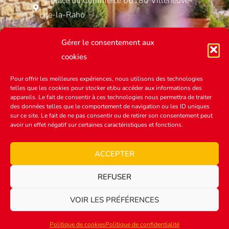
1 place du Commerce 66180 Villeneuve-
de-la-Raho
Gérer le consentement aux
cookies
MENU
Pour offrir les meilleures expériences, nous utilisons des technologies
Annonces immobilières
telles que les cookies pour stocker et/ou accéder aux informations des
appareils. Le fait de consentir à ces technologies nous permettra de traiter
des données telles que le comportement de navigation ou les ID uniques
À propos
sur ce site. Le fait de ne pas consentir ou de retirer son consentement peut
avoir un effet négatif sur certaines caractéristiques et fonctions.
Contact
ACCEPTER
REFUSER
VOIR LES PRÉFÉRENCES
Mentions légales
.
Politique de confidentialité
.
Créé par
l'agence lmweb
.
Politique de cookies
Politique de confidentialité