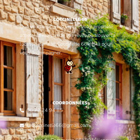
COCCINELLE 66
Que vous souhaitiez vendre votre propriété,
acheter la maison de vos rêves ou trouver la
location parfaite, Coccinelle 66 est là pour
vous accompagner.
COORDONNÉES
06 72 24 94 85
sascoccinelle66@gmail.com