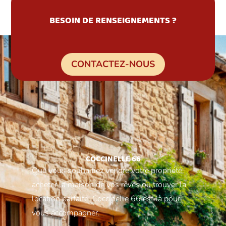
BESOIN DE RENSEIGNEMENTS ?
CONTACTEZ-NOUS
COCCINELLE 66
Que vous souhaitiez vendre votre propriété,
acheter la maison de vos rêves ou trouver la
location parfaite, Coccinelle 66 est là pour
vous accompagner.