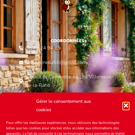
COORDONNÉES
06 72 24 94 85
sascoccinelle66@gmail.com
1 place du Commerce 66180 Villeneuve-
de-la-Raho
Gérer le consentement aux
cookies
MENU
Pour offrir les meilleures expériences, nous utilisons des technologies
Annonces immobilières
telles que les cookies pour stocker et/ou accéder aux informations des
appareils. Le fait de consentir à ces technologies nous permettra de traiter