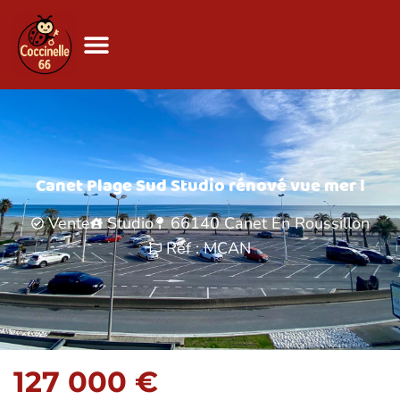
Canet Plage Sud Studio rénové vue mer !
Vente
Studio
66140
Canet En Roussillon
Réf : MCAN
127 000 €