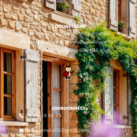
COCCINELLE 66
Que vous souhaitiez vendre votre propriété,
acheter la maison de vos rêves ou trouver la
location parfaite, Coccinelle 66 est là pour
vous accompagner.
COORDONNÉES
06 72 24 94 85
sascoccinelle66@gmail.com