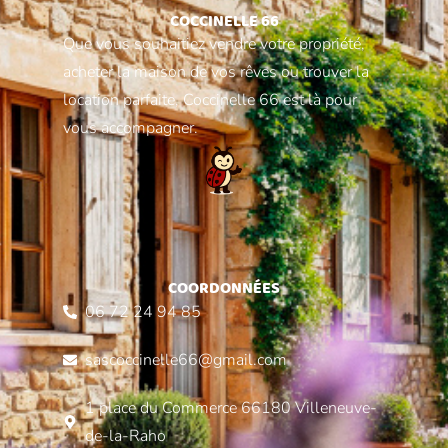
COCCINELLE 66
Que vous souhaitiez vendre votre propriété,
acheter la maison de vos rêves ou trouver la
location parfaite, Coccinelle 66 est là pour
vous accompagner.
COORDONNÉES
06 72 24 94 85
sascoccinelle66@gmail.com
1 place du Commerce 66180 Villeneuve-
de-la-Raho