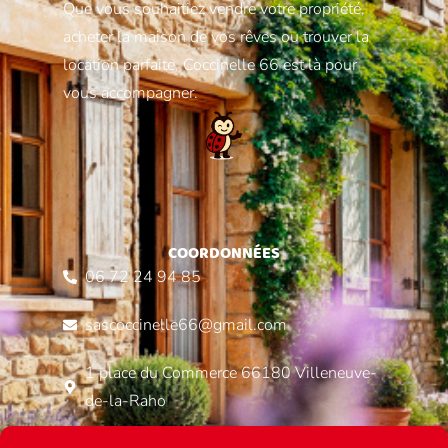
Que vous souhaitiez vendre votre propriété,
acheter la maison de vos rêves ou trouver la
location parfaite, Coccinelle 66 est là pour
vous accompagner.
COORDONNÉES
06 72 24 94 85
sascoccinelle66@gmail.com
1 place du Commerce 66180 Villeneuve-
de-la-Raho