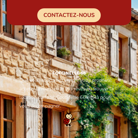
CONTACTEZ-NOUS
COCCINELLE 66
Que vous souhaitiez vendre votre propriété,
acheter la maison de vos rêves ou trouver la
location parfaite, Coccinelle 66 est là pour
vous accompagner.