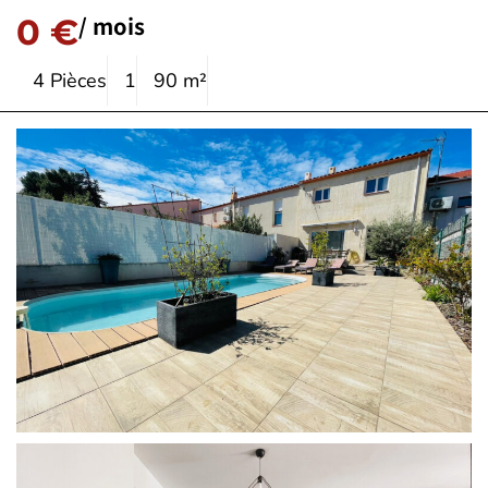
/ mois
0 €
4 Pièces
1
90 m²