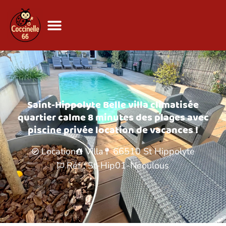
Saint-Hippolyte Belle villa climatisée
quartier calme 8 minutes des plages avec
piscine privée location de vacances !
Location
Villa
66510
St Hippolyte
Réf : St-Hip01-Neoulous