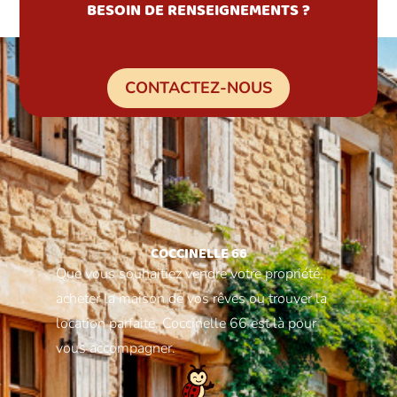
BESOIN DE RENSEIGNEMENTS ?
CONTACTEZ-NOUS
COCCINELLE 66
Que vous souhaitiez vendre votre propriété,
acheter la maison de vos rêves ou trouver la
location parfaite, Coccinelle 66 est là pour
vous accompagner.