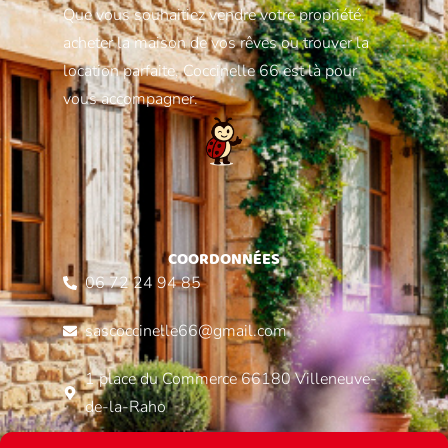
Que vous souhaitiez vendre votre propriété,
acheter la maison de vos rêves ou trouver la
location parfaite, Coccinelle 66 est là pour
vous accompagner.
COORDONNÉES
06 72 24 94 85
sascoccinelle66@gmail.com
1 place du Commerce 66180 Villeneuve-
de-la-Raho