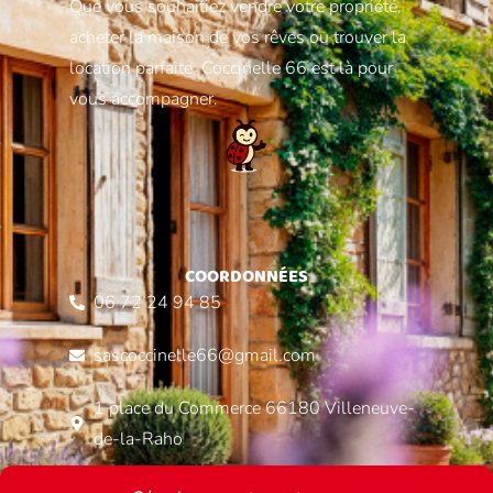
Que vous souhaitiez vendre votre propriété,
acheter la maison de vos rêves ou trouver la
location parfaite, Coccinelle 66 est là pour
vous accompagner.
COORDONNÉES
06 72 24 94 85
sascoccinelle66@gmail.com
1 place du Commerce 66180 Villeneuve-
de-la-Raho